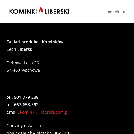
Skip
to
Menu
content
Zakład produkcji Kominków
Lech Liberski
Dębowa Łęka 26
67-400 Wschowa
tel.
501-779-238
tel.
667-658-592
email.
kominki@liberski.com.pl
Godziny otwarcia:
poniedziałek – piątek 9:00-16:00