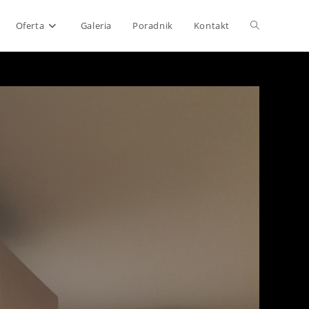
Toggle
Oferta
Galeria
Poradnik
Kontakt
website
search