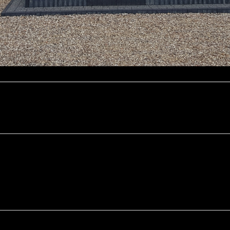
Email
S