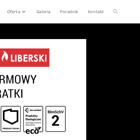
Toggle
Oferta
Galeria
Poradnik
Kontakt
website
search